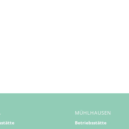
A
MÜHLHAUSEN
sstätte
Betriebsstätte