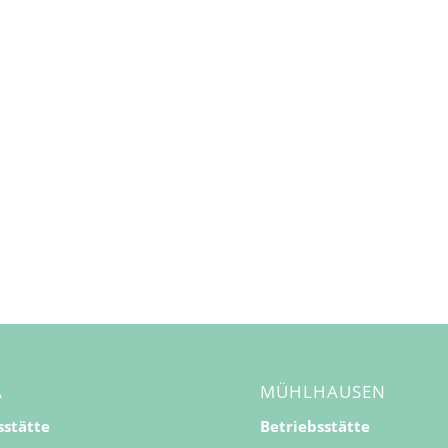
A
MÜHLHAUSEN
sstätte
Betriebsstätte