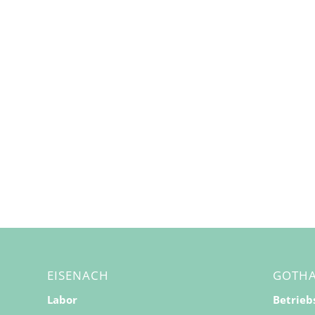
EISENACH
GOTH
Labor
Betrieb